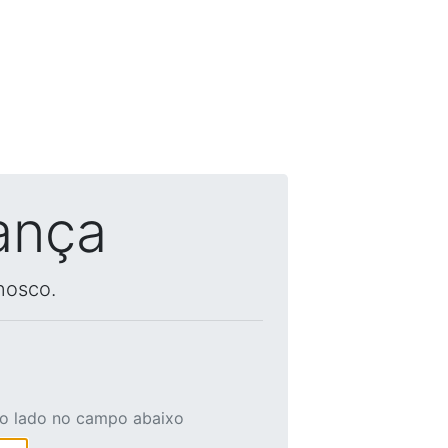
ança
nosco.
ao lado no campo abaixo