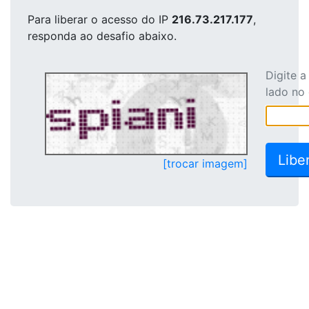
Para liberar o acesso
do IP
216.73.217.177
,
responda ao desafio abaixo.
Digite 
lado no
[trocar imagem]