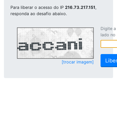
Para liberar o acesso
do IP
216.73.217.151
,
responda ao desafio abaixo.
Digite 
lado no
[trocar imagem]