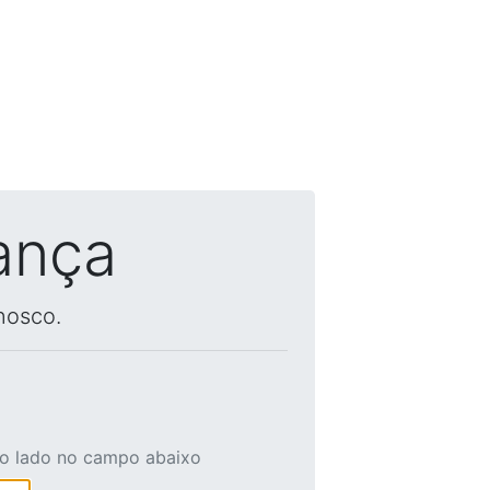
ança
nosco.
ao lado no campo abaixo